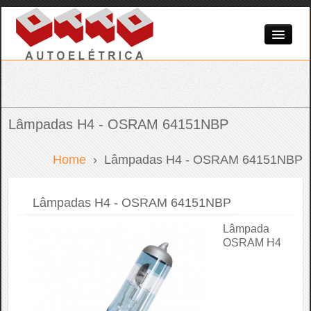
Home
A Empresa
Produtos
Lâmpadas H4 - OSRAM 64151NBP
Serviços
Home
› Lâmpadas H4 - OSRAM 64151NBP
Dicas & Novidades
Contato
Lâmpadas H4 - OSRAM 64151NBP
Lâmpada
OSRAM H4